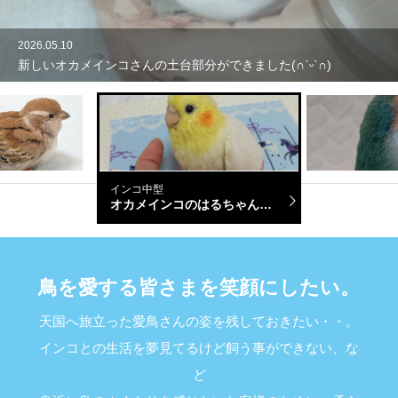
2026.05.10
新しいオカメインコさんの土台部分ができました(∩ˊᵕˋ∩)
インコ小型
コザクラインコ ブルーチェリー
野鳥小型
オカメインコのはるちゃん（幼鳥）オーダー制作
ツバメ（オー
鳥を愛する皆さまを笑顔にしたい。
天国へ旅立った愛鳥さんの姿を残しておきたい・・。
インコとの生活を夢見てるけど飼う事ができない、な
ど