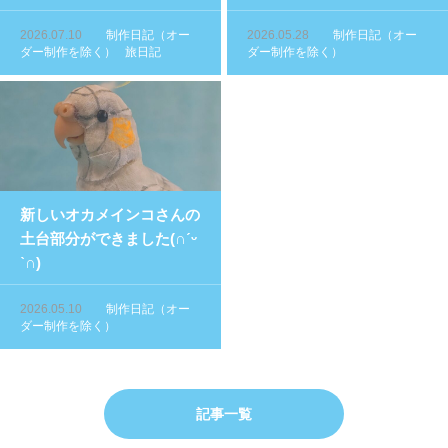
2026.07.10
制作日記（オー
2026.05.28
制作日記（オー
ダー制作を除く）
旅日記
ダー制作を除く）
新しいオカメインコさんの
土台部分ができました(∩ˊᵕ
ˋ∩)
2026.05.10
制作日記（オー
ダー制作を除く）
記事一覧