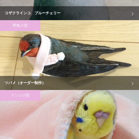
コザクラインコ ブルーチェリー
野鳥小型
ツバメ（オーダー制作）
インコ小型