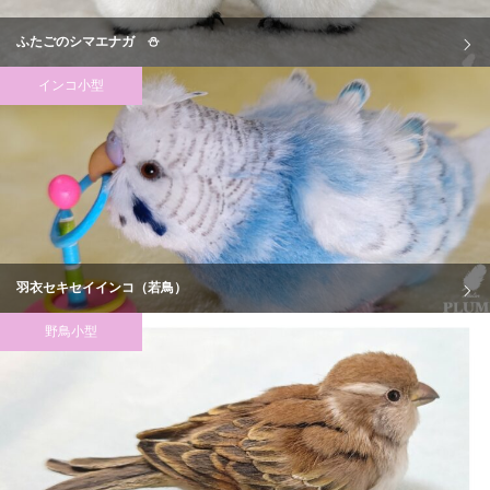
ふたごのシマエナガ ⛄
インコ小型
羽衣セキセイインコ（若鳥）
野鳥小型