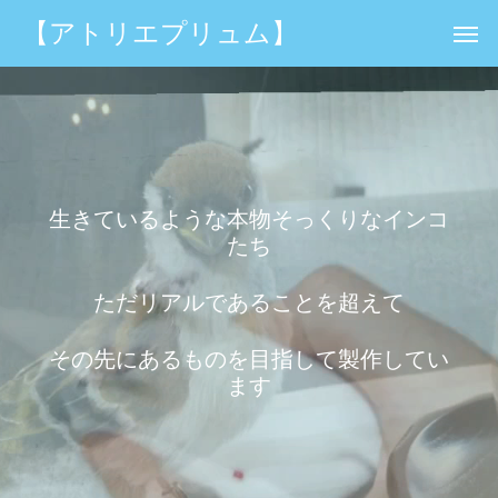
【アトリエプリュム】
生
き
て
い
る
よ
う
な
本
物
そ
っ
く
り
な
イ
ン
コ
た
ち
た
だ
リ
ア
ル
で
あ
る
こ
と
を
超
え
て
そ
の
先
に
あ
る
も
の
を
目
指
し
て
製
作
し
て
い
ま
す