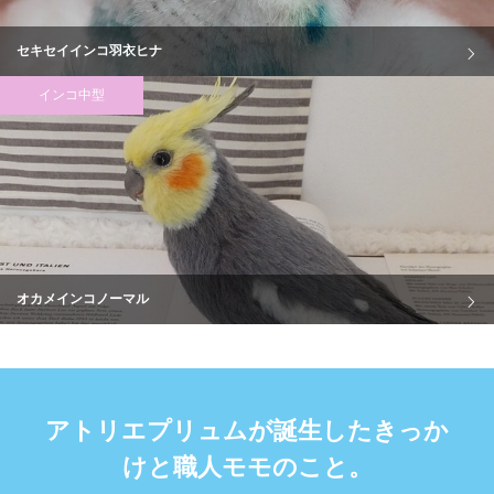
セキセイインコ羽衣ヒナ
インコ中型
オカメインコノーマル
アトリエプリュムが誕生したきっか
けと職人モモのこと。