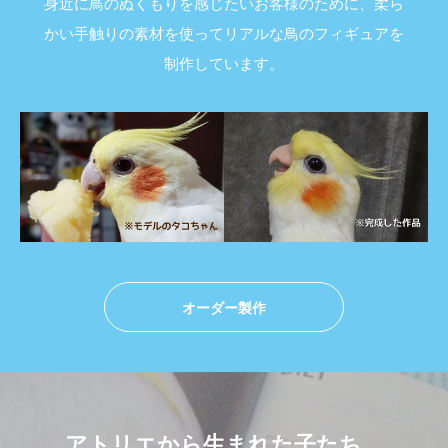
身近に鳥のぬくもりを感じたいお客様のために、柔ら
かい手触りの素材を使ってリアルな鳥のフィギュアを
制作しています。
オーダー製作
アトリエから生まれた子たち。