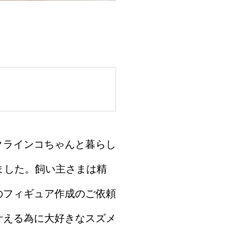
クラインコちゃんと暮らし
ました。飼い主さまは精
のフィギュア作成のご依頼
叶える為に大好きなスズメ