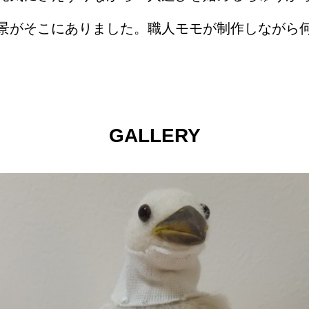
景がそこにありました。職人モモが制作しながら
GALLERY