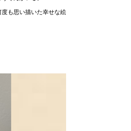
何度も思い描いた幸せな絵