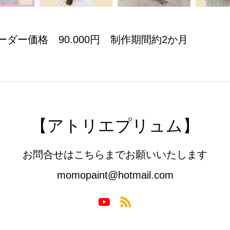
ダー価格 90.000円 制作期間約2か月
【アトリエプリュム】
お問合せはこちらまでお願いいたします
momopaint@hotmail.com