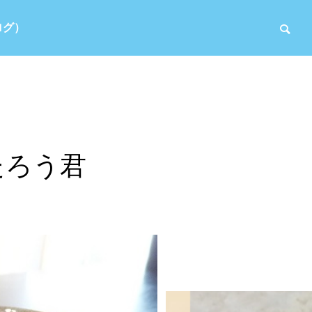
ログ）
たろう君