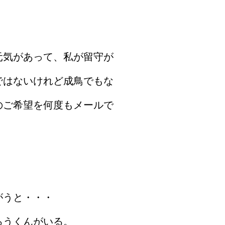
元気があって、私が留守が
ではないけれど成鳥でもな
のご希望を何度もメールで
がうと・・・
ろうくんがいる。