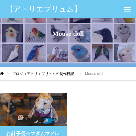
【アトリエプリュム】
Mouse doll
ブログ（アトリエプリュムの制作日記）
Mouse doll
お針子長☆マダムマドレ