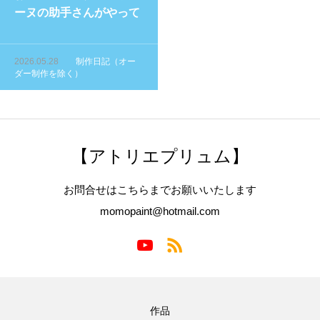
ーヌの助手さんがやって
きました！
2026.05.28
制作日記（オー
ダー制作を除く）
【アトリエプリュム】
お問合せはこちらまでお願いいたします
momopaint@hotmail.com
作品