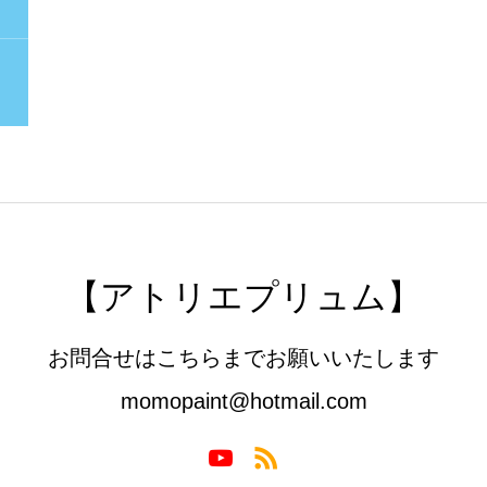
【アトリエプリュム】
お問合せはこちらまでお願いいたします
momopaint@hotmail.com