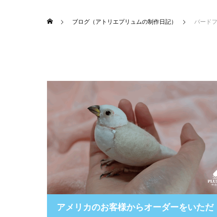
ブログ（アトリエプリュムの制作日記）
バード
アメリカのお客様からオーダーをいただ