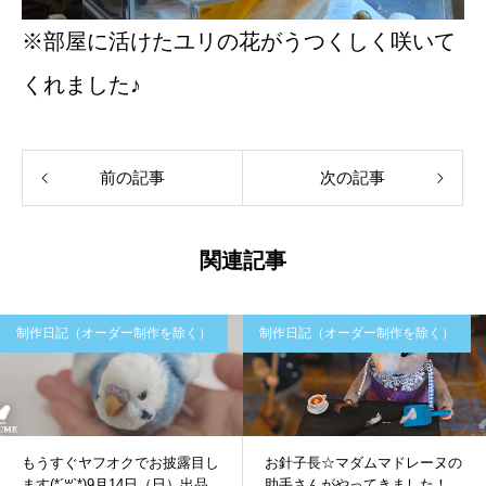
※部屋に活けたユリの花がうつくしく咲いて
くれました♪
前の記事
次の記事
関連記事
制作日記（オーダー制作を除く）
制作日記（オーダー制作を除く）
もうすぐヤフオクでお披露目し
お針子長☆マダムマドレーヌの
ます(*´꒳`*)9月14日（日）出品
助手さんがやってきました！