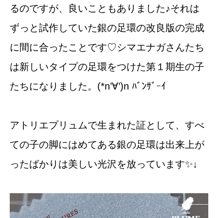
るのですが、良いこともありました♪それは
ずっと試作していた銀の足環の改良版の完成
に間に合ったことです♡シマエナガさんたち
は新しいタイプの足環をつけた第１期生の子
たちになりました。(*n’∀’)n ﾊﾞﾝｻﾞｰｲ
アトリエプリュムで生まれた証として、すべ
ての子の脚にはめてある銀の足環は出来上が
ったばかりは美しい光沢を放っています✨↓